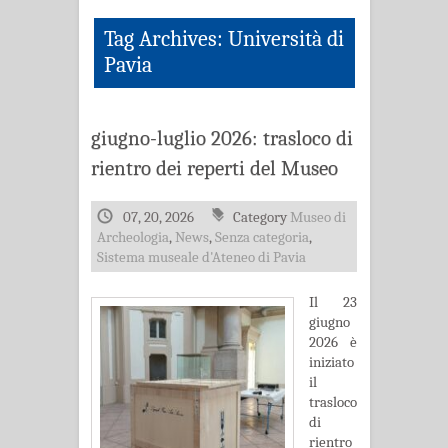
Tag Archives: Università di
Pavia
giugno-luglio 2026: trasloco di
rientro dei reperti del Museo
07, 20, 2026
Category
Museo di
Archeologia
,
News
,
Senza categoria
,
Sistema museale d'Ateneo di Pavia
Il 23
giugno
2026 è
iniziato
il
trasloco
di
rientro