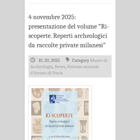
4 novembre 2025:
presentazione del volume “Ri-
scoperte. Reperti archeologici
da raccolte private milanesi”
10, 30, 2025
Category
Museo di
Archeologia
,
News
,
Sistema museale
d'Ateneo di Pavia