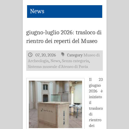
News
giugno-luglio 2026: trasloco di
rientro dei reperti del Museo
07, 20, 2026
Category
Museo di
Archeologia
,
News
,
Senza categoria
,
Sistema museale d'Ateneo di Pavia
Il 23
giugno
2026 è
iniziato
il
trasloco
di
rientro
dei