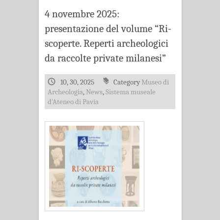
4 novembre 2025:
presentazione del volume “Ri-
scoperte. Reperti archeologici
da raccolte private milanesi”
10, 30, 2025
Category
Museo di
Archeologia
,
News
,
Sistema museale
d'Ateneo di Pavia